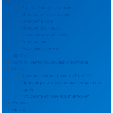
Услуги
Видеонаблюдение онлайн
Интернет в частный дом
Интернет в офис
Интернет юр. лицам
Усиление сотовой связи
Телевидение
Охранные системы
Тарифы
Карта покрытия мобильных операторов
Статьи
Агрегация несущих частот 4G+ в LTE
Принцип работы усилителей интернета за
город
Что делать если не ловит интернет.
Контакты
Оплата