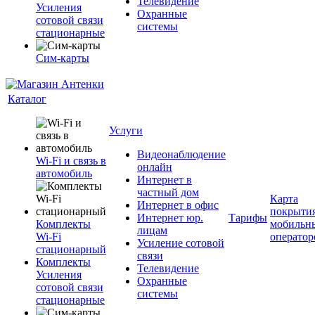
Телевидение
Усиления
Охранные
сотовой связи
системы
стационарные
Сим-карты
Каталог
Услуги
Видеонаблюдение
Wi-Fi и связь в
онлайн
автомобиль
Интернет в
частный дом
Карта
Интернет в офис
покрыти
Интернет юр.
Тарифы
Комплекты
мобильн
лицам
Wi-Fi
оператор
Усиление сотовой
стационарный
связи
Комплекты
Телевидение
Усиления
Охранные
сотовой связи
системы
стационарные