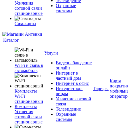
Телевидение
Усиления
Охранные
сотовой связи
системы
стационарные
Сим-карты
Каталог
Услуги
Видеонаблюдение
Wi-Fi и связь в
онлайн
автомобиль
Интернет в
частный дом
Карта
Интернет в офис
покрыти
Интернет юр.
Тарифы
Комплекты
мобильн
лицам
Wi-Fi
оператор
Усиление сотовой
стационарный
связи
Комплекты
Телевидение
Усиления
Охранные
сотовой связи
системы
стационарные