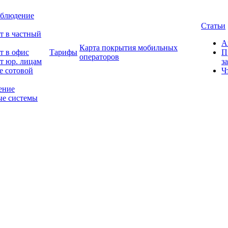
блюдение
Статьи
т в частный
А
Карта покрытия мобильных
т в офис
Тарифы
П
операторов
т юр. лицам
з
е сотовой
Ч
ение
е системы