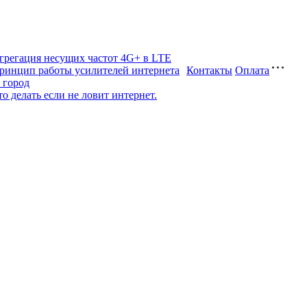
грегация несущих частот 4G+ в LTE
ринцип работы усилителей интернета
Контакты
Оплата
а город
то делать если не ловит интернет.