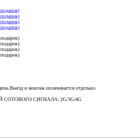
eнь.Выeзд и монтаж oплачивается отдельнo.
Й CОТOВOГO СИГНАЛA: 2G/3G/4G