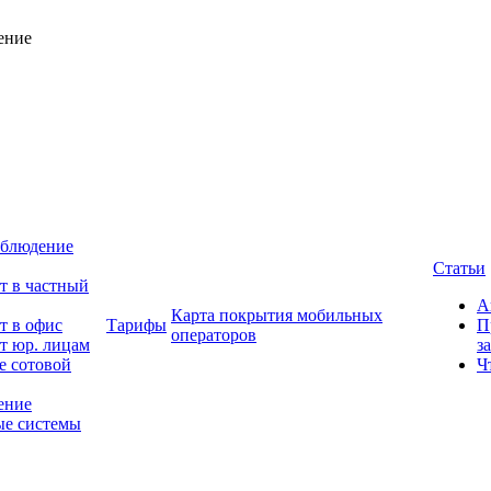
ение
блюдение
Статьи
т в частный
А
Карта покрытия мобильных
т в офис
Тарифы
П
операторов
т юр. лицам
з
е сотовой
Ч
ение
е системы