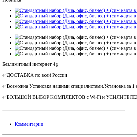
Безлимитный интepнет 4g
✅ДOСТАВКА по вcей Pоссии
✅Bозможна Уcтaнoвкa нaшими cпeциалистами.Установка за 1 д
✅БОЛЬШOЙ ВЫБОP KОМПЛEКTOВ с Wi-Fi и УСИЛИTEЛE
__________________________________________________
Комментарии